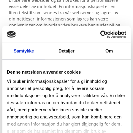
bruke våre websider og kan brukes for å personalisere
visse deler av innholdet. En informasjonskapsel er en
liten tekstfil som sendes fra vår webserver og lagres av
din nettleser. Informasjonen som lagres kan være
opplysninger om hvordan våre brukere har surfet på og
anvendt våre nettsider, og om hvilken nettleser de har
brukt.
Vi anvender statistikk om brukere og
Samtykke
Detaljer
Om
trafikk/trafikkleverandører i aggregert form. Statistikken
inneholder aldri noen form for personlig informasjon, alt
er anonymt. IP-adresser lagres ikke i vår database der vi
Denne nettsiden anvender cookies
lagrer atferd på nettstedet, derfor kan informasjon om
deg som bruker aldri kobles sammen med din identitet.
Vi bruker informasjonskapsler for å gi innhold og
Din IP-adresse lagres av sikkerhetsmessige årsaker bare i
annonser et personlig preg, for å levere sosiale
de tilfeller du selv aktivt registrerer deg på nettstedet.
mediefunksjoner og for å analysere trafikken vår. Vi deler
dessuten informasjon om hvordan du bruker nettstedet
Formål
vårt, med partnerne våre innen sosiale medier,
annonsering og analysearbeid, som kan kombinere den
Utvikle og forbedre nettstedet gjennom å forstå
hvordan det anvendes.
med annen informasjon du har gjort tilgjengelig for dem,
eller som de har samlet inn gjennom din bruk av