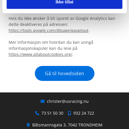
medlemssider og gjøre at deler av innhold og enkelte
Ikke tillat
funksjoner ikke blir tilgjengelige.
Hvis du ikke ønsker å bli sporet av Google Analytics kan
dette deaktiveres på adressen:
https://tools.google.com/dlpage/gaoptout
.
Mer informasjon om hvordan du kan unngå
informasjonskapsler kan du lese på
https://www.allaboutcookies.org/
.
Gå til hovedsiden
christer@usracing.nu

73 51 50 30
932 24 722


Båtsmannsgata 3, 7042 TRONDHEIM
